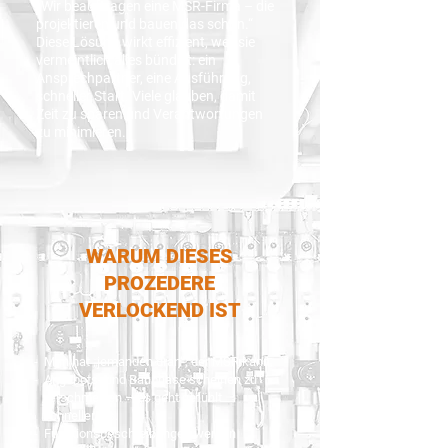
„Wir beauftragen eine MSR-Firma – die
projektieren und bauen das schon.“
Diese Lösung wirkt effizient, weil sie
vermeintlich alles bündelt: ein
Ansprechpartner, eine Ausführung,
schneller Start. Viele glauben, damit
Zeit zu sparen und Verantwortungen
zu minimieren.
WARUM DIESES
PROZEDERE
VERLOCKEND IST
- Man hat „jemanden dran“, der MSR kann.
- Angebots- und Bauphase scheinen zu
verschmelzen – es geht gefühlt
schneller los.
- Funktionsbeschreibungen werden