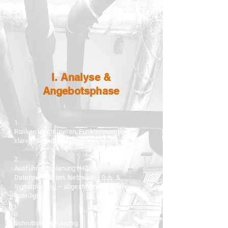
I. Analyse &
Angebotsphase
1.
Risiken identifizieren, Funktionsumfang
klären, Schnittstellenmatrix erstellen.
2.
Ausführungsplanung (HOAI 5)
Datenpunktlisten, Netzwerk-, Bus- &
Signalplanung – abgestimmt mit allen
Beteiligten.
3.
Schnittstellenführung