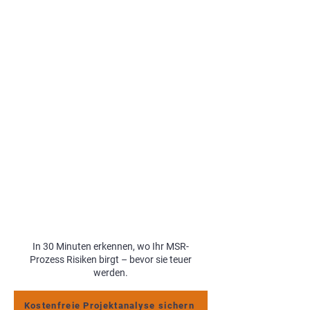
Klarer
Ausführungsplanung
Schnittstellenführung
Messbarer
Funktionsqualität
In 30 Minuten erkennen, wo Ihr MSR-
Prozess Risiken birgt – bevor sie teuer
werden.
Kostenfreie Projektanalyse sichern