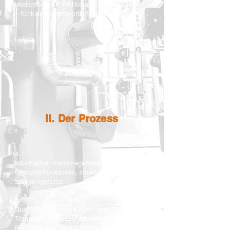
Moderation, Konfliktlösung, Dokumentation
– für klare Verantwortlichkeiten.
II. Der Prozess
4.
Inbetriebnahmemanagement
Geprüfte Funktionen, strukturierte Übergabe,
stabile Systeme.
5.
Qualitätssicherung & Nachtragsprävention
Transparente Fortschrittsberichte,
Risikomanagement & Nachweise.